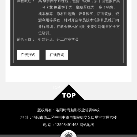
课程概述：
高 级班两个月课程，包含中级班，多了面包披萨类
，马卡龙 糖霜饼干类，翻糖蛋糕类 ，多了销售、
成本核算、原材料选购、设备购买、店面装修、资
源利用等课程，针对开店学员技术培训和思维开阔
并行培训，在教会技术的同时 更要针对销售的全方
位培训。
适合人群：
针对开店、开工作室学员
在线报名
在线咨询
TOP
版权所有：洛阳时尚魅影职业培训学校
地 址：洛阳市西工区中州中路与影院街交叉口星宝大厦六楼
电 话：13598491468
网站地图