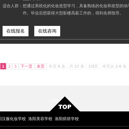
适合人群：
想通过系统化的化妆造型学习，具备熟练的化妆和发型的动
作。毕业后想获得大型影楼高薪工作的，得到名师指导。
在线报名
在线咨询
1
本页
6
条
共
17
条
1/3
页
本页从
1-6
条
2
3
下一页
末页
TOP
阳汉服化妆学校
洛阳美容学校
洛阳烘焙学校