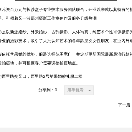
资百万元与长沙盘子专业技术服务团队联合，开业以来就以其特有的拍
界。引领着又一波郑州摄影工作室创作及服务升级热潮
以新派婚纱、外景婚纱、古韵摄影、人体写真，纯艺术个性肖像摄影
专业的摄影技术，吸引了大批认知艺术的各年龄层次女性朋友，在业内外
托苹果婚纱优势，服装选择范围宽广，并定期更新国际最新最流行款礼
景拍摄地，并可根据客户需要调整拍摄地点。
里路交叉口，西里路2号苹果婚纱礼服二楼
分享到：
0
用手机看
下一篇